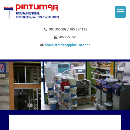
985 355 892 / 985 357 115
985 355 892
administracion
pintumar.net
prev
nex